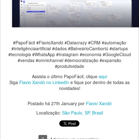
#PapoFácil #FlavioXandó #Datacrazy #CRM #automação
#inteligênciaartificial #dados #BalneárioCamboriú #startups
#tecnologia #WhatsApp #Instagram #economia #GoogleCloud
#vendas #omnichannel #democratização #expansão
#produtividade
Assista o último PapoFácil, clique
aqui
Siga
Flavio Xandó no LinkedIn
e fique por dentro de todas as
novidades!
Postado há
27th January
por
Flavio Xandó
Localização:
São Paulo, SP, Brasil
0