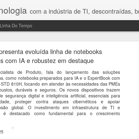
nologia
com a indústria de TI, descontraídas, bre
Linha Do Tempo
h Legal Advisory: riscos, tecnologia e o fator hum
no Direito Digital
resenta evoluída linha de notebooks
os com IA e robustez em destaque
compartilhou nesta conversa reflexões que gostei bastante porque 
a mostrou que o maior desafio da transformação digital ainda é o fa
ecialista de Produto, fala do lançamento das soluções
 Digital, a profissionalização do combate aos crimes cibernéticos, os
ras, como notebooks preparados para IA e o ExpertBook com
sidade de construir uma cultura de prevenção nas empresas. Em vez d
MIL-STD 810H, focando em atender às necessidades das PMEs
ajudam a compreender por que segurança, tecnologia e comportamen
ustos, duráveis e seguros. Os novos dispositivos trazem
 reflexão e mostra que inovação exige, antes de tudo, responsabilidad
segurança digital e inteligência artificial, essenciais para
vidade, proteger contra ataques cibernéticos e apoiar
nsão global. O investimento em infraestrutura de TI e
a é destacado como fundamental para o crescimento
.
025