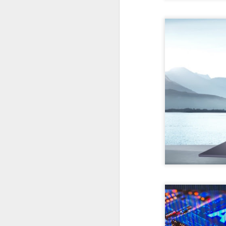
#1035 F5 e a guerra da IA, como a IA do bem enfrenta a IA do mal na era digital
#1034 Samsung revela avanços marcantes na chegada da linha Galaxy S26 e destaque para o Ultra
#1033 Adistec impulsiona crescimento com foco em cibersegurança, IA e novas parcerias
#1032 SAMSUNG apresenta Spatial Signage 3D no Brasil e redefine a sinalização digital imersiva
#1031 IBM Consulting impulsiona inovação com IA e Nuvem Híbrida para transformar negócios no Brasil
#1030 Widelabs arquitetura de IA aplicada, modelos e soluções avançadas para setores críticos
#1029 Tivit apresenta tendências tecnológicas essenciais para a competitividade empresarial em 2026
#1028 Evertec acelera inovação com IA, expansão no Brasil e liderança em tecnologia financeira
#1027 Datacrazy, plataforma democratiza dados, integra CRM e IA para impulsionar pequenos negócios
#1026 Cohesity, liderança global em segurança de dados, IA, parcerias estratégicas e resiliência cibernética