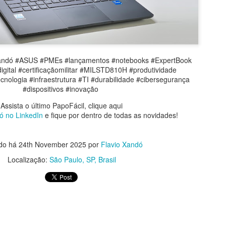
LegalAdvisory #DireitoDigital #SegurançaCibernética #InteligênciaArti
Xandó #ASUS #PMEs #lançamentos #notebooks #ExpertBook
ãoDeRiscos #CrimesCibernéticos #FatorHumano #CulturaDeSeguranç
igital #certificaçãomilitar #MILSTD810H #produtividade
s #Compliance #Cibersegurança #Tecnologia #Conscientização #Pr
cnologia #infraestrutura #TI #durabilidade #cibersegurança
#Inovação #Empresas
#dispositivos #inovação
Assista o último PapoFácil, clique
aqui
Assista o último PapoFácil, clique aqui
Xandó no LinkedIn
e fique por dentro de todas as novidades!
ó no LinkedIn
e fique por dentro de todas as novidades!
do há
24th November 2025
por
Flavio Xandó
Localização:
São Paulo, SP, Brasil
Postado há
5 days ago
por
Flavio Xandó
Localização:
São Paulo, SP, Brasil