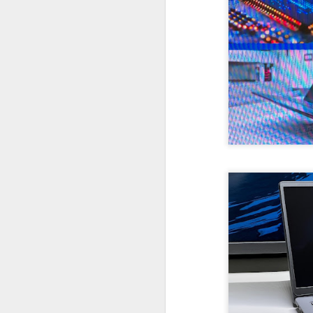
#1025 Mediatek avança em inovação com Dimensity, liderança global e forte investimento em P&D
#1024 PRAJÁ Samsung S25 Ultra e Zfold 7, uma super dupla, como escolher entre eles?
#1023 Qualcomm e Arklok impulsionam inovação em computação e IA com nova área e Hackathon LatAm
#1022 Samsung Solve for Tomorrow destaca projetos científicos de escolas públicas na 12ª edição
#1021 Vianews, 40 anos de história, inovação e puro jornalismo, Pedro Cadina conta tudo
#1020 Intel revela arquitetura Panther Lake, primeira plataforma de PC AI construída em 18A
#1019 Vertiv impulsiona modernização dos data centers bancários no Brasil movidos pela IA própria
#1018 Sinch aposta em IA e mensagens digitais para expandir atuação global com base forte no Brasil
#1017 Asus apresenta evoluída linha de notebooks corporativos com IA e robustez em destaque
#1016 Qlik expande portfólio de soluções e oferece serviços na sua nuvem no Brasil