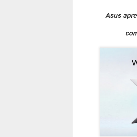
#1045 xFusion acelera no Brasil com IA, manufatura local e foco em infraestrutura crítica
Asus apre
#1044 Bain & Company revela pesquisa com tendências estratégicas do consumidor brasileiro
com
#1043 Snowflake, plataforma que unifica dados e IA para transformar empresas impulsionando negócios
#1042 PRAJÁ- JOVI V70 5G chega ao Brasil com câmera de 200MP, bateria de 7000mAh e produção nacional
#1041 AMD revela pesquisa sobre IA na educação e portfólio de soluções do data center ao estudante
#1040 JOVI apresenta o Y31, o rei da bateria com potência, resistência e inteligência no dia a dia
#1039 Accenture realiza o Rapadura Hack Lab, desafios de segurança em IA generativa para empresas
#1038 Intel Pro Day traz evoluções importantes nas soluções corporativas, processadores, GPUs e VPro
#1037 AUTOCOM 2026, a revolução digital que vai redefinir o futuro do varejo brasileiro
#1036 Eletrolar Show All Connected ganha escala e se torna hub latino-americano de bens duráveis