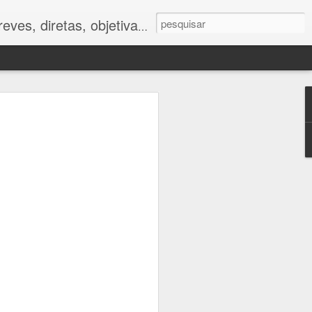
ves, diretas, objetivas.
ano
foram muito
tor humano.
 impactos da
e respostas
to caminham
e.