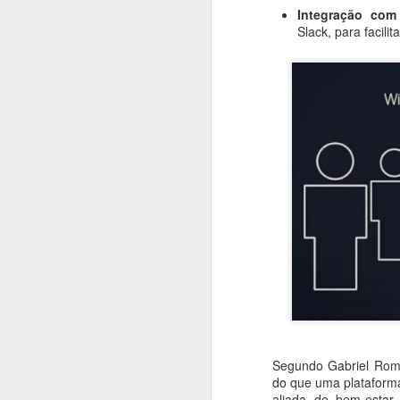
Integração com
Slack, para facili
#1005 Veeam reforça resiliência de dados e estratégias contra ransomware no Tour Brasil 2025
#1004 IBM Power11 revoluciona a infraestrutura híbrida com IA, resiliência e automação avançada
#1003 Oracle destaca IA para inovação e apresenta Rede Globo como exemplo de case de sucesso
#1002 Delfia amplia centro de operações em São Roque e triplica volume de negócios em field service
#1001 Dell Pro, nova linha de computadores corporativos da Dell chega ao Brasil
#1000 com Martha Gabriel, futurista, pensadora, artista, eclética e brilhante!
#999 Samsung renova linhas de Galaxy Z Fold 7, Z Clip 7 Z Clip FE com muita evolução
#998 Wise fortalece presença no Brasil lançando Rende+ e novo hub tecnológico para a América Latina
#997 Gartner Data & Analytics 2025 traz status atual, insights, tendências e previsões de mercado
Segundo Gabriel Rom
do que uma plataform
aliada do bem-estar