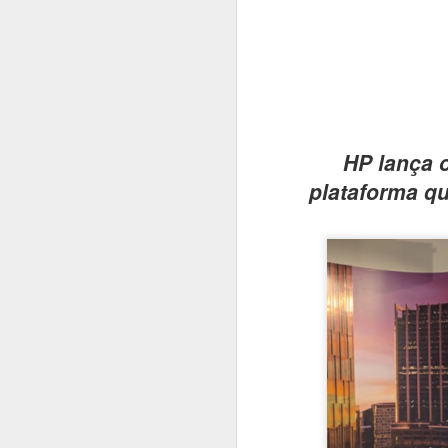
#1045 xFusion acelera no Brasil com IA, manufatura local e foco em infraestrutura crítica
#1044 Bain & Company revela pesquisa com tendências estratégicas do consumidor brasileiro
#1043 Snowflake, plataforma que unifica dados e IA para transformar empresas impulsionando negócios
HP lança 
#1042 PRAJÁ- JOVI V70 5G chega ao Brasil com câmera de 200MP, bateria de 7000mAh e produção nacional
plataforma qu
#1041 AMD revela pesquisa sobre IA na educação e portfólio de soluções do data center ao estudante
#1040 JOVI apresenta o Y31, o rei da bateria com potência, resistência e inteligência no dia a dia
#1039 Accenture realiza o Rapadura Hack Lab, desafios de segurança em IA generativa para empresas
#1038 Intel Pro Day traz evoluções importantes nas soluções corporativas, processadores, GPUs e VPro
#1037 AUTOCOM 2026, a revolução digital que vai redefinir o futuro do varejo brasileiro
#1036 Eletrolar Show All Connected ganha escala e se torna hub latino-americano de bens duráveis