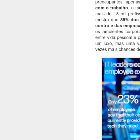
preocupantes: apena
com o trabalho
, o m
#1025 Mediatek avança em inovação com Dimensity, liderança global e forte investimento em P&D
mais de 18 mil profis
mostra que
85% dos 
controle das empres
#1024 PRAJÁ Samsung S25 Ultra e Zfold 7, uma super dupla, como escolher entre eles?
os ambientes corpora
entre vida pessoal e p
#1023 Qualcomm e Arklok impulsionam inovação em computação e IA com nova área e Hackathon LatAm
um luxo, mas uma va
vezes mais chances de
#1022 Samsung Solve for Tomorrow destaca projetos científicos de escolas públicas na 12ª edição
#1021 Vianews, 40 anos de história, inovação e puro jornalismo, Pedro Cadina conta tudo
#1020 Intel revela arquitetura Panther Lake, primeira plataforma de PC AI construída em 18A
#1019 Vertiv impulsiona modernização dos data centers bancários no Brasil movidos pela IA própria
#1018 Sinch aposta em IA e mensagens digitais para expandir atuação global com base forte no Brasil
#1017 Asus apresenta evoluída linha de notebooks corporativos com IA e robustez em destaque
#1016 Qlik expande portfólio de soluções e oferece serviços na sua nuvem no Brasil