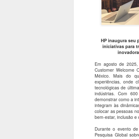
#1035 F5 e a guerra da IA, como a IA do bem enfrenta a IA do mal na era digital
#1034 Samsung revela avanços marcantes na chegada da linha Galaxy S26 e destaque para o Ultra
#1033 Adistec impulsiona crescimento com foco em cibersegurança, IA e novas parcerias
HP inaugura seu 
iniciativas para 
inovadora
#1032 SAMSUNG apresenta Spatial Signage 3D no Brasil e redefine a sinalização digital imersiva
Em agosto de 2025, 
#1031 IBM Consulting impulsiona inovação com IA e Nuvem Híbrida para transformar negócios no Brasil
Customer Welcome Ce
México. Mais do q
experiências, onde c
#1030 Widelabs arquitetura de IA aplicada, modelos e soluções avançadas para setores críticos
tecnológicas de últim
indústrias. Com 600
#1029 Tivit apresenta tendências tecnológicas essenciais para a competitividade empresarial em 2026
demonstrar como a intel
integram às dinâmicas
#1028 Evertec acelera inovação com IA, expansão no Brasil e liderança em tecnologia financeira
colocar as pessoas no
bem-estar, inclusão e
#1027 Datacrazy, plataforma democratiza dados, integra CRM e IA para impulsionar pequenos negócios
Durante o evento de
Pesquisa Global sobr
#1026 Cohesity, liderança global em segurança de dados, IA, parcerias estratégicas e resiliência cibernética