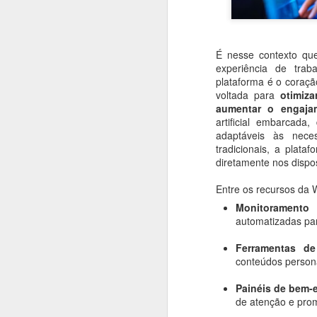
#1015 Red Hat destaca IA aberta e nuvem híbrida como pilares da inovação no Summit São Paulo 2025
É nesse contexto que
#1014 IBM transforma experiência dos fãs brasileiros nos esportes com IA e parceria com a Ferrari F1
experiência de tra
plataforma é o coraçã
#PapoFácil #FlavioXandó #Tech
#1013 Samsung inaugura Business Experience Studio no Brasil com foco em soluções B2B inovadoras
voltada para
otimizar
#TransformaçãoDigital #Gest
aumentar o engaja
#Governança #ProteçãoDeDado
artificial embarcada
#1012 Skyone conecta dados corporativos à AI com agilidade, governança e segurança integradas
adaptáveis às neces
tradicionais, a pla
#1011 Samsung revela novas TVs Neo QLED 4K/8K, OLED e The Frame Pro otimizadas com Vision AI
Siga
Flavio 
diretamente nos dispo
Entre os recursos da 
#1010 Lenovo reforça liderança global em PCs com portfólio para consumidor final impulsionado por IA
Monitoramento 
automatizadas par
#1009 HP lança o Welcome Center no México e traz plataforma que revoluciona experiência de trabalho
Ferramentas d
#1008 "OKTA Secures AI", no OKTANE, identidade é chave para proteger agentes de AI no mundo digital
conteúdos persona
#1007 NTT Data potencializa a IA, de agentes inteligentes a humanos aprimorados pela tecnologia
Painéis de bem-
de atenção e prom
#1006 AMD acelera revolução dos IA PCs com Ryzen Threadripper 9000 e soluções para workstations