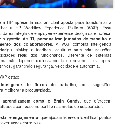
 a HP apresenta sua principal aposta para transformar a
balho: a HP Workflow Experience Platform (WXP). Essa
o da estratégia de employee experience design da empresa,
LegalAdvisory #DireitoDigital #SegurançaCibernética #InteligênciaArti
 a gestão de TI, personalizar jornadas de trabalho e
ãoDeRiscos #CrimesCibernéticos #FatorHumano #CulturaDeSeguranç
mento dos colaboradores
. A WXP combina inteligência
s #Compliance #Cibersegurança #Tecnologia #Conscientização #Pr
, design thinking e feedback contínuo para criar soluções
#Inovação #Empresas
sidades reais dos funcionários. Diferente de sistemas
Assista o último PapoFácil, clique
aqui
taforma não depende exclusivamente da nuvem — ela opera
Xandó no LinkedIn
e fique por dentro de todas as novidades!
sitivos, garantindo segurança, velocidade e autonomia.
WXP estão:
inteligente de fluxos de trabalho
, com sugestões
a melhorar a produtividade.
e aprendizagem como o Brain Candy
, que oferecem
Postado há
5 days ago
por
Flavio Xandó
lizados com base no perfil e nas metas do colaborador.
Localização:
São Paulo, SP, Brasil
estar e engajamento
, que ajudam líderes a identificar pontos
over ações corretivas.