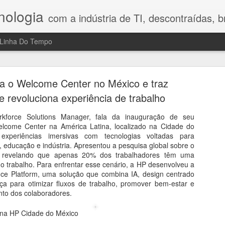
nologia
com a indústria de TI, descontraídas, bre
Linha Do Tempo
h Legal Advisory: riscos, tecnologia e o fator hum
no Direito Digital
a o Welcome Center no México e traz
e revoluciona experiência de trabalho
compartilhou nesta conversa reflexões que gostei bastante porque 
a mostrou que o maior desafio da transformação digital ainda é o fa
kforce Solutions Manager, fala da inauguração de seu
 Digital, a profissionalização do combate aos crimes cibernéticos, os
lcome Center na América Latina, localizado na Cidade do
sidade de construir uma cultura de prevenção nas empresas. Em vez d
experiências imersivas com tecnologias voltadas para
ajudam a compreender por que segurança, tecnologia e comportamen
, educação e indústria. Apresentou a pesquisa global sobre o
 reflexão e mostra que inovação exige, antes de tudo, responsabilidad
, revelando que apenas 20% dos trabalhadores têm uma
o trabalho. Para enfrentar esse cenário, a HP desenvolveu a
ce Platform, uma solução que combina IA, design centrado
ça para otimizar fluxos de trabalho, promover bem-estar e
to dos colaboradores.
5 na HP Cidade do México