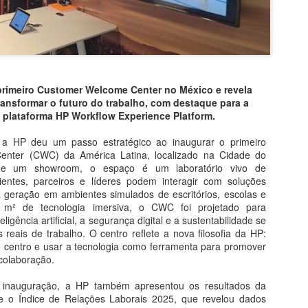
primeiro Customer Welcome Center no México e revela
transformar o futuro do trabalho, com destaque para a
 plataforma HP Workflow Experience Platform.
a HP deu um passo estratégico ao inaugurar o primeiro
nter (CWC) da América Latina, localizado na Cidade do
ue um showroom, o espaço é um laboratório vivo de
lientes, parceiros e líderes podem interagir com soluções
a geração em ambientes simulados de escritórios, escolas e
 m² de tecnologia imersiva, o CWC foi projetado para
igência artificial, a segurança digital e a sustentabilidade se
 reais de trabalho. O centro reflete a nova filosofia da HP:
 centro e usar a tecnologia como ferramenta para promover
 colaboração.
 inauguração, a HP também apresentou os resultados da
e o Índice de Relações Laborais 2025, que revelou dados