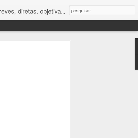
ves, diretas, objetivas.
ano
foram muito
tor humano.
 impactos da
e respostas
to caminham
e.