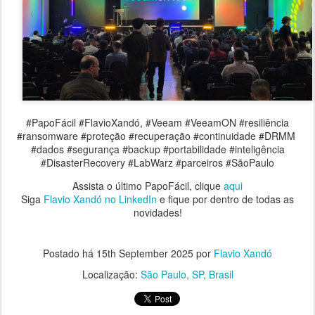
#PapoFácil #FlavioXandó, #Veeam #VeeamON #resiliência
#ransomware #proteção #recuperação #continuidade #DRMM
#dados #segurança #backup #portabilidade #inteligência
#DisasterRecovery #LabWarz #parceiros #SãoPaulo
Assista o último PapoFácil, clique
aqui
Siga
Flavio Xandó no LinkedIn
e fique por dentro de todas as
novidades!
Postado há
15th September 2025
por
Flavio Xandó
Localização:
São Paulo, SP, Brasil