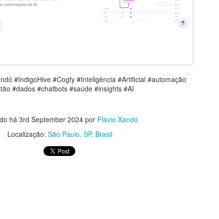
ndó #IndigoHive #Cogfy #Inteligência #Artificial #automação
tão #dados #chatbots #saúde #insights #AI
ado há
3rd September 2024
por
Flavio Xandó
Localização:
São Paulo, SP, Brasil