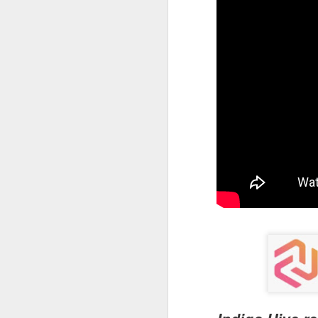
#1055 Kearney combina visão global e execução local para acelerar a transformação de negócios
#1054 Amazon Quick , agentes de IA trabalhando por você e para você, simples e muito poderoso
#1053 Rimini Street moderniza o ERP com IA, suporte avançado e mais valor para o negócio
#1052 SonicWall alerta, falhas básicas (7 erros críticos) ampliam ataques a Web, VoIP e IoT em 2026
#1051 NetSuite traz avanços em IA para impulsionar eficiência e crescimento das empresas no Brasil
#1050 SAMSUNG Odyssey OLED G5 amplia acesso ao gamer com alto desempenho e recursos inteligentes
#1049 Qualcomm impulsiona startups para criar soluções de IA embarcada e inovação na América Latina
#1048 SUSE impulsiona a infraestrutura, inovação aberta e soberania digital no evento SUSECON 2026
Gisele Truzzi, Tech L
#1047 Proofpoint amplia expertise em segurança protegendo pessoas, dados e fluxos de IA nas empresas
#1046 Conversys, a ponte global para ambientes digitais seguros, conectados e preparados para o futuro