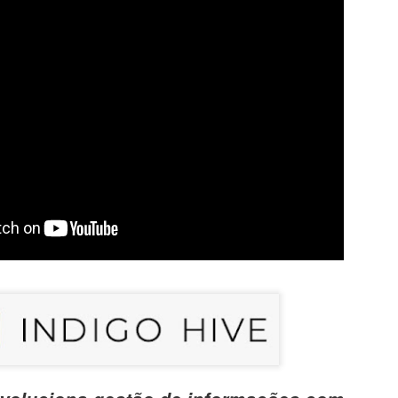
egal Advisory: riscos, tecnologia e o fator 
no Direito Digital