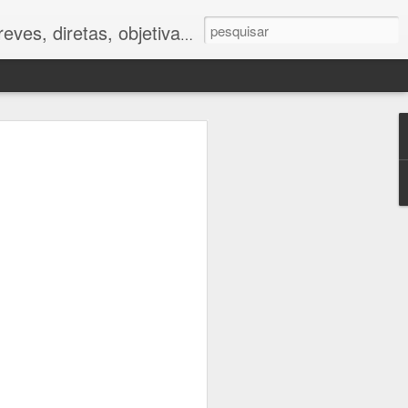
ves, diretas, objetivas.
ano
foram muito
tor humano.
 impactos da
e respostas
to caminham
e.