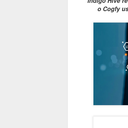
Indigo Hive r
o Cogfy u
#1045 xFusion acelera no Brasil com IA, manufatura local e foco em infraestrutura crítica
#1044 Bain & Company revela pesquisa com tendências estratégicas do consumidor brasileiro
#1043 Snowflake, plataforma que unifica dados e IA para transformar empresas impulsionando negócios
#1042 PRAJÁ- JOVI V70 5G chega ao Brasil com câmera de 200MP, bateria de 7000mAh e produção nacional
#1041 AMD revela pesquisa sobre IA na educação e portfólio de soluções do data center ao estudante
#1040 JOVI apresenta o Y31, o rei da bateria com potência, resistência e inteligência no dia a dia
#1039 Accenture realiza o Rapadura Hack Lab, desafios de segurança em IA generativa para empresas
#1038 Intel Pro Day traz evoluções importantes nas soluções corporativas, processadores, GPUs e VPro
#1037 AUTOCOM 2026, a revolução digital que vai redefinir o futuro do varejo brasileiro
#1036 Eletrolar Show All Connected ganha escala e se torna hub latino-americano de bens duráveis