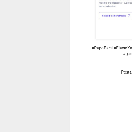
#1025 Mediatek avança em inovação com Dimensity, liderança global e forte investimento em P&D
#1024 PRAJÁ Samsung S25 Ultra e Zfold 7, uma super dupla, como escolher entre eles?
#1023 Qualcomm e Arklok impulsionam inovação em computação e IA com nova área e Hackathon LatAm
#PapoFácil #FlavioXa
#1022 Samsung Solve for Tomorrow destaca projetos científicos de escolas públicas na 12ª edição
#ges
#1021 Vianews, 40 anos de história, inovação e puro jornalismo, Pedro Cadina conta tudo
Post
#1020 Intel revela arquitetura Panther Lake, primeira plataforma de PC AI construída em 18A
#1019 Vertiv impulsiona modernização dos data centers bancários no Brasil movidos pela IA própria
#1018 Sinch aposta em IA e mensagens digitais para expandir atuação global com base forte no Brasil
#1017 Asus apresenta evoluída linha de notebooks corporativos com IA e robustez em destaque
#1016 Qlik expande portfólio de soluções e oferece serviços na sua nuvem no Brasil