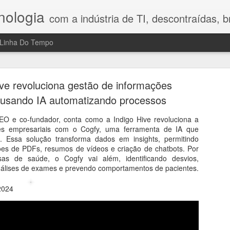
nologia
com a indústria de TI, descontraídas, bre
Linha Do Tempo
h Legal Advisory: riscos, tecnologia e o fator hum
no Direito Digital
ve revoluciona gestão de informações
usando IA automatizando processos
compartilhou nesta conversa reflexões que gostei bastante porque 
a mostrou que o maior desafio da transformação digital ainda é o fa
EO e co-fundador, conta como a Indigo Hive revoluciona a
 Digital, a profissionalização do combate aos crimes cibernéticos, os
es empresariais com o Cogfy, uma ferramenta de IA que
sidade de construir uma cultura de prevenção nas empresas. Em vez d
. Essa solução transforma dados em insights, permitindo
ajudam a compreender por que segurança, tecnologia e comportamen
ões de PDFs, resumos de vídeos e criação de chatbots. Por
 reflexão e mostra que inovação exige, antes de tudo, responsabilidad
s de saúde, o Cogfy vai além, identificando desvios,
nálises de exames e prevendo comportamentos de pacientes.
e 2024