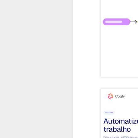
#1035 F5 e a guerra da IA, como a IA do bem enfrenta a IA do mal na era digital
#1034 Samsung revela avanços marcantes na chegada da linha Galaxy S26 e destaque para o Ultra
#1033 Adistec impulsiona crescimento com foco em cibersegurança, IA e novas parcerias
#1032 SAMSUNG apresenta Spatial Signage 3D no Brasil e redefine a sinalização digital imersiva
#1031 IBM Consulting impulsiona inovação com IA e Nuvem Híbrida para transformar negócios no Brasil
#1030 Widelabs arquitetura de IA aplicada, modelos e soluções avançadas para setores críticos
#1029 Tivit apresenta tendências tecnológicas essenciais para a competitividade empresarial em 2026
#1028 Evertec acelera inovação com IA, expansão no Brasil e liderança em tecnologia financeira
#1027 Datacrazy, plataforma democratiza dados, integra CRM e IA para impulsionar pequenos negócios
#1026 Cohesity, liderança global em segurança de dados, IA, parcerias estratégicas e resiliência cibernética