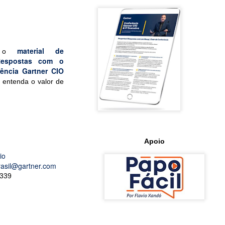
material de
ui o
Respostas com o
ência Gartner CIO
 entenda o valor de
Apoio
io
rasil@gartner.com
339