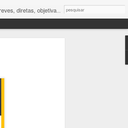
ves, diretas, objetivas.
ano
foram muito
tor humano.
 impactos da
e respostas
to caminham
e.