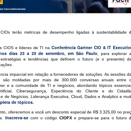
CIOs terão métricas de desempenho ligadas à sustentabilidade 
Conferência Gartner CIO & IT Executiv
is CIOS e líderes de TI na
 nos dias 23 a 25 de setembro, em São Paulo
, para explorar 
s, estratégias e tendências que definem o futuro (e o presente) d
zações.
ência imparcial em relação a fornecedores de soluções. As sessões d
er são moldadas por mais de 300.000 conversas anuais entre 
tner e a comunidade de TI e negócios, abordando tópicos essencia
rtificial, Cibersegurança, Experiência do Cliente e do Cidadã
 e de Negócios, Liderança Executiva, Cloud, Dados e Analytics e mui
mpleta de tópicos.
egal Advisory: riscos, tecnologia e o fator 
nto, oferecemos a você um desconto especial de R$ 3.325,00 no pre
Inscreva-se
ia.
com o código
CIOFX
e prepare-se para o futuro 
no Direito Digital