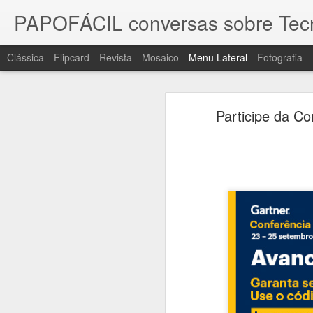
PAPOFÁCIL conversas sobre Tec
Clássica
Flipcard
Revista
Mosaico
Menu Lateral
Fotografia
#1063 Gisele Truzzi, Tech Legal Advisory: riscos, tecnologia e o fator humano no Direito Digital
#1063 Gisele Truzzi, Tec
Participe da Co
#1062 Docusign, contratos inteligentes, menos riscos e decisões mais rápidas na gestão das empresas
Gisele Truzzi, CEO e Fundadora, 
#1061 Asus Business une durabilidade, segurança e inteligência artificial para impulsionar empresas
além das leis e da tecnologia. El
Falamos sobre a evolução do Direito
#1060 PRAJÁ - Samsung Galaxy Watch 8, uma evoluída, longa e ótima experiência
1
inteligência artificial e a neces
prontas, surgiram reflexões que 
juntos. Uma conversa que convida à
#1059 Linkedin celebra 100 milhões de usuários no Brasil e amplia acesso a cursos gratuitos
Gravado dia 21 de julho de 2026
#1058 Qualcomm amplia atuação e mostra como IA de borda vai redefinir conectividade e inovação
#1057 Cisco amplia soluções para escalar IA, Edge, segurança e infraestrutura industrial
#1056 Gartner destaca pilares, previsões e tendências que vão redefinir IA e Data & Analytics