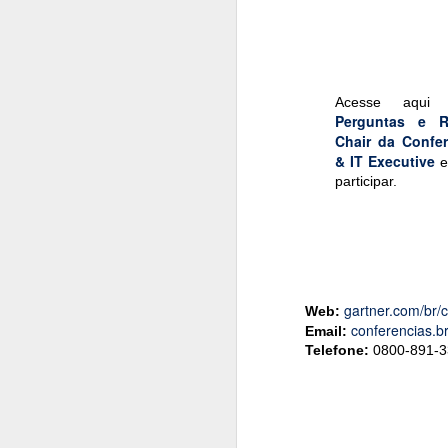
#1045 xFusion acelera no Brasil com IA, manufatura local e foco em infraestrutura crítica
#1044 Bain & Company revela pesquisa com tendências estratégicas do consumidor brasileiro
Acesse aq
Perguntas e 
#1043 Snowflake, plataforma que unifica dados e IA para transformar empresas impulsionando negócios
Chair da Confer
& IT Executive
e
#1042 PRAJÁ- JOVI V70 5G chega ao Brasil com câmera de 200MP, bateria de 7000mAh e produção nacional
participar.
#1041 AMD revela pesquisa sobre IA na educação e portfólio de soluções do data center ao estudante
#1040 JOVI apresenta o Y31, o rei da bateria com potência, resistência e inteligência no dia a dia
#1039 Accenture realiza o Rapadura Hack Lab, desafios de segurança em IA generativa para empresas
gartner.com/br/c
Web:
conferencias.b
Email:
#1038 Intel Pro Day traz evoluções importantes nas soluções corporativas, processadores, GPUs e VPro
Telefone:
0800-891-3
#1037 AUTOCOM 2026, a revolução digital que vai redefinir o futuro do varejo brasileiro
#1036 Eletrolar Show All Connected ganha escala e se torna hub latino-americano de bens duráveis