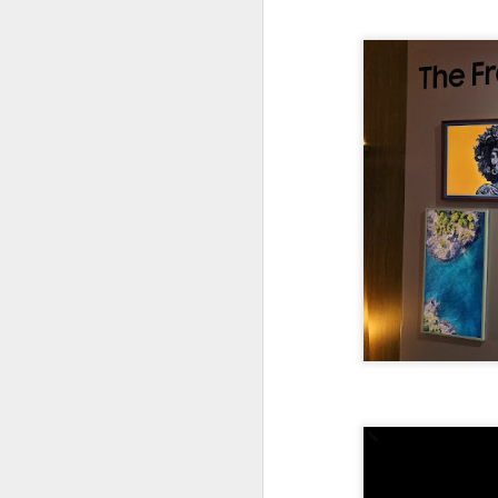
#1035 F5 e a guerra da IA, como a IA do bem enfrenta a IA do mal na era digital
#1034 Samsung revela avanços marcantes na chegada da linha Galaxy S26 e destaque para o Ultra
#1033 Adistec impulsiona crescimento com foco em cibersegurança, IA e novas parcerias
#1032 SAMSUNG apresenta Spatial Signage 3D no Brasil e redefine a sinalização digital imersiva
#1031 IBM Consulting impulsiona inovação com IA e Nuvem Híbrida para transformar negócios no Brasil
#1030 Widelabs arquitetura de IA aplicada, modelos e soluções avançadas para setores críticos
#1029 Tivit apresenta tendências tecnológicas essenciais para a competitividade empresarial em 2026
#1028 Evertec acelera inovação com IA, expansão no Brasil e liderança em tecnologia financeira
#1027 Datacrazy, plataforma democratiza dados, integra CRM e IA para impulsionar pequenos negócios
#1026 Cohesity, liderança global em segurança de dados, IA, parcerias estratégicas e resiliência cibernética