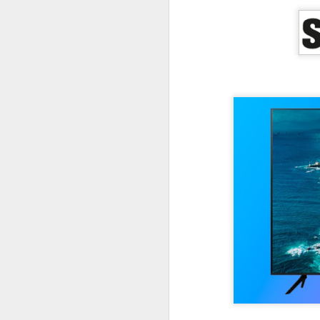
#1045 xFusion acelera no Brasil com IA, manufatura local e foco em infraestrutura crítica
#1044 Bain & Company revela pesquisa com tendências estratégicas do consumidor brasileiro
#1043 Snowflake, plataforma que unifica dados e IA para transformar empresas impulsionando negócios
#1042 PRAJÁ- JOVI V70 5G chega ao Brasil com câmera de 200MP, bateria de 7000mAh e produção nacional
#1041 AMD revela pesquisa sobre IA na educação e portfólio de soluções do data center ao estudante
#1040 JOVI apresenta o Y31, o rei da bateria com potência, resistência e inteligência no dia a dia
#1039 Accenture realiza o Rapadura Hack Lab, desafios de segurança em IA generativa para empresas
#1038 Intel Pro Day traz evoluções importantes nas soluções corporativas, processadores, GPUs e VPro
#1037 AUTOCOM 2026, a revolução digital que vai redefinir o futuro do varejo brasileiro
#1036 Eletrolar Show All Connected ganha escala e se torna hub latino-americano de bens duráveis