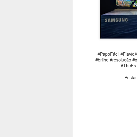
#1015 Red Hat destaca IA aberta e nuvem híbrida como pilares da inovação no Summit São Paulo 2025
#1014 IBM transforma experiência dos fãs brasileiros nos esportes com IA e parceria com a Ferrari F1
#PapoFácil #FlavioXandó #Tech
#1013 Samsung inaugura Business Experience Studio no Brasil com foco em soluções B2B inovadoras
#TransformaçãoDigital #Gest
#Governança #ProteçãoDeDado
#PapoFácil #Flav
#1012 Skyone conecta dados corporativos à AI com agilidade, governança e segurança integradas
#brilho #resolução #
#TheFra
#1011 Samsung revela novas TVs Neo QLED 4K/8K, OLED e The Frame Pro otimizadas com Vision AI
Siga
Flavio 
Posta
#1010 Lenovo reforça liderança global em PCs com portfólio para consumidor final impulsionado por IA
#1009 HP lança o Welcome Center no México e traz plataforma que revoluciona experiência de trabalho
#1008 "OKTA Secures AI", no OKTANE, identidade é chave para proteger agentes de AI no mundo digital
#1007 NTT Data potencializa a IA, de agentes inteligentes a humanos aprimorados pela tecnologia
#1006 AMD acelera revolução dos IA PCs com Ryzen Threadripper 9000 e soluções para workstations