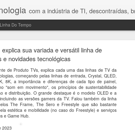
nologia
com a indústria de TI, descontraídas, bre
Linha Do Tempo
h Legal Advisory: riscos, tecnologia e o fator hum
no Direito Digital
xplica sua variada e versátil linha de
 e novidades tecnológicas
compartilhou nesta conversa reflexões que gostei bastante porque 
a mostrou que o maior desafio da transformação digital ainda é o fa
nte de Produto TVs, explica cada uma das linhas de TV da
 Digital, a profissionalização do combate aos crimes cibernéticos, os
logias, começando pelas linhas de entrada, Crystal, QLED,
sidade de construir uma cultura de prevenção nas empresas. Em vez d
 8K, a importância e diferenças de cada tipo de painel,
ajudam a compreender por que segurança, tecnologia e comportamen
o "som em movimento", os princípios de sustentabilidade
 reflexão e mostra que inovação exige, antes de tudo, responsabilidad
ção e distribuição. O grande destaque é o modelo OLED e a
ncluindo as versões gamers da TV. Falou também da linha
delos The Frame, The Sero e Freestyle que são bastante
ela estética e mobilidade (no caso do Freestyle) e serviços
us e Game Hub.
de 2023