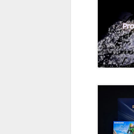
#1025 Mediatek avança em inovação com Dimensity, liderança global e forte investimento em P&D
#1024 PRAJÁ Samsung S25 Ultra e Zfold 7, uma super dupla, como escolher entre eles?
#1023 Qualcomm e Arklok impulsionam inovação em computação e IA com nova área e Hackathon LatAm
#1022 Samsung Solve for Tomorrow destaca projetos científicos de escolas públicas na 12ª edição
#1021 Vianews, 40 anos de história, inovação e puro jornalismo, Pedro Cadina conta tudo
#1020 Intel revela arquitetura Panther Lake, primeira plataforma de PC AI construída em 18A
#1019 Vertiv impulsiona modernização dos data centers bancários no Brasil movidos pela IA própria
#1018 Sinch aposta em IA e mensagens digitais para expandir atuação global com base forte no Brasil
#1017 Asus apresenta evoluída linha de notebooks corporativos com IA e robustez em destaque
#1016 Qlik expande portfólio de soluções e oferece serviços na sua nuvem no Brasil