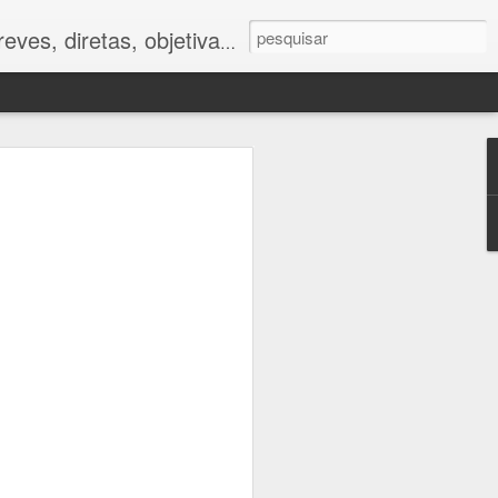
ves, diretas, objetivas.
ano
foram muito
tor humano.
 impactos da
e respostas
to caminham
e.