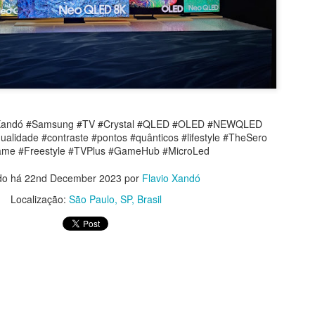
LegalAdvisory #DireitoDigital #SegurançaCibernética #InteligênciaArti
ãoDeRiscos #CrimesCibernéticos #FatorHumano #CulturaDeSeguranç
s #Compliance #Cibersegurança #Tecnologia #Conscientização #Pr
#Inovação #Empresas
ioXandó #Samsung #TV #Crystal #QLED #OLED #NEWQLED
qualidade #contraste #pontos #quânticos #lifestyle #TheSero
Assista o último PapoFácil, clique
aqui
me #Freestyle #TVPlus #GameHub #MicroLed
Xandó no LinkedIn
e fique por dentro de todas as novidades!
do há
22nd December 2023
por
Flavio Xandó
Localização:
São Paulo, SP, Brasil
Postado há
1 week ago
por
Flavio Xandó
Localização:
São Paulo, SP, Brasil