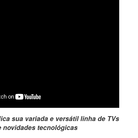
ca sua variada e versátil linha de TVs
egal Advisory: riscos, tecnologia e o fator 
e novidades tecnológicas
no Direito Digital