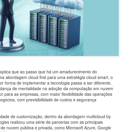
LegalAdvisory #DireitoDigital #SegurançaCibernética #InteligênciaArti
ãoDeRiscos #CrimesCibernéticos #FatorHumano #CulturaDeSeguranç
s #Compliance #Cibersegurança #Tecnologia #Conscientização #Pr
#Inovação #Empresas
Assista o último PapoFácil, clique
aqui
Xandó no LinkedIn
e fique por dentro de todas as novidades!
xplica que ao passo que há um amadurecimento do
a abordagem cloud first para uma estratégia cloud smart, o
r forma de implementar a tecnologia passa a ser diferente.
udança de mentalidade na adoção da computação em nuvem
or para as empresas, com maior flexibilidade das operações
negócios, com previsibilidade de custos e segurança
Postado há
1 week ago
por
Flavio Xandó
Localização:
São Paulo, SP, Brasil
idade de customização, dentro da abordagem multicloud by
ogies realizou uma série de parcerias com as principais
 de nuvem pública e privada, como Microsoft Azure, Google