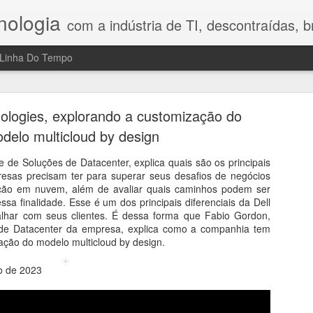
nologia
com a indústria de TI, descontraídas, bre
Linha Do Tempo
h Legal Advisory: riscos, tecnologia e o fator hum
no Direito Digital
ologies, explorando a customização do
delo multicloud by design
compartilhou nesta conversa reflexões que gostei bastante porque 
a mostrou que o maior desafio da transformação digital ainda é o fa
 de Soluções de Datacenter, explica quais são os principais
 Digital, a profissionalização do combate aos crimes cibernéticos, os
resas precisam ter para superar seus desafios de negócios
sidade de construir uma cultura de prevenção nas empresas. Em vez d
ção em nuvem, além de avaliar quais caminhos podem ser
ajudam a compreender por que segurança, tecnologia e comportamen
 essa finalidade. Esse é um dos principais diferenciais da Dell
 reflexão e mostra que inovação exige, antes de tudo, responsabilidad
alhar com seus clientes. É dessa forma que Fabio Gordon,
 de Datacenter da empresa, explica como a companhia tem
ação do modelo multicloud by design.
ro de 2023