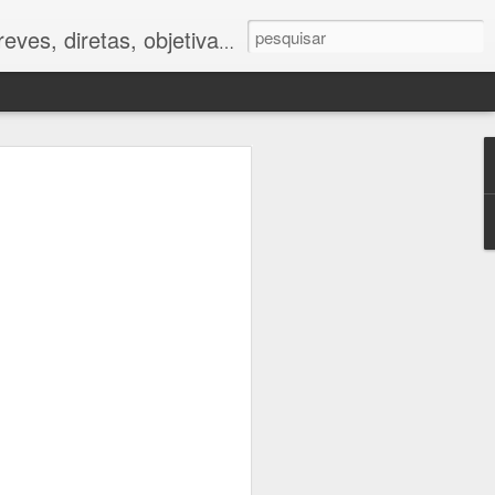
ves, diretas, objetivas.
ano
foram muito
tor humano.
 impactos da
e respostas
to caminham
e.