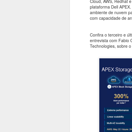
Cloud, AWS, Redhat e
plataforma Dell APEX.
ambiente de nuvem par
#1005 Veeam reforça resiliência de dados e estratégias contra ransomware no Tour Brasil 2025
com capacidade de arm
#1004 IBM Power11 revoluciona a infraestrutura híbrida com IA, resiliência e automação avançada
Confira o terceiro e ú
#1003 Oracle destaca IA para inovação e apresenta Rede Globo como exemplo de case de sucesso
entrevista com Fabio 
Technologies, sobre o
#1002 Delfia amplia centro de operações em São Roque e triplica volume de negócios em field service
#1001 Dell Pro, nova linha de computadores corporativos da Dell chega ao Brasil
#1000 com Martha Gabriel, futurista, pensadora, artista, eclética e brilhante!
#999 Samsung renova linhas de Galaxy Z Fold 7, Z Clip 7 Z Clip FE com muita evolução
#998 Wise fortalece presença no Brasil lançando Rende+ e novo hub tecnológico para a América Latina
#997 Gartner Data & Analytics 2025 traz status atual, insights, tendências e previsões de mercado