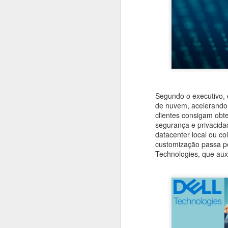
#1025 Mediatek avança em inovação com Dimensity, liderança global e forte investimento em P&D
#1024 PRAJÁ Samsung S25 Ultra e Zfold 7, uma super dupla, como escolher entre eles?
#1023 Qualcomm e Arklok impulsionam inovação em computação e IA com nova área e Hackathon LatAm
#1022 Samsung Solve for Tomorrow destaca projetos científicos de escolas públicas na 12ª edição
Segundo o executivo,
de nuvem, acelerando 
#1021 Vianews, 40 anos de história, inovação e puro jornalismo, Pedro Cadina conta tudo
clientes consigam obt
segurança e privacida
datacenter local ou c
#1020 Intel revela arquitetura Panther Lake, primeira plataforma de PC AI construída em 18A
customização passa pe
Technologies, que aux
#1019 Vertiv impulsiona modernização dos data centers bancários no Brasil movidos pela IA própria
#1018 Sinch aposta em IA e mensagens digitais para expandir atuação global com base forte no Brasil
#1017 Asus apresenta evoluída linha de notebooks corporativos com IA e robustez em destaque
#1016 Qlik expande portfólio de soluções e oferece serviços na sua nuvem no Brasil