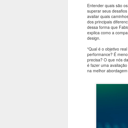
Entender quais são os
superar seus desafio
#1035 F5 e a guerra da IA, como a IA do bem enfrenta a IA do mal na era digital
avaliar quais caminhos
dos principais diferen
#1034 Samsung revela avanços marcantes na chegada da linha Galaxy S26 e destaque para o Ultra
dessa forma que Fabi
explica como a compan
#1033 Adistec impulsiona crescimento com foco em cibersegurança, IA e novas parcerias
design.
"Qual é o objetivo re
#1032 SAMSUNG apresenta Spatial Signage 3D no Brasil e redefine a sinalização digital imersiva
performance? É menor
precisa? O que nós da
#1031 IBM Consulting impulsiona inovação com IA e Nuvem Híbrida para transformar negócios no Brasil
é fazer uma avaliação
na melhor abordagem 
#1030 Widelabs arquitetura de IA aplicada, modelos e soluções avançadas para setores críticos
#1029 Tivit apresenta tendências tecnológicas essenciais para a competitividade empresarial em 2026
#1028 Evertec acelera inovação com IA, expansão no Brasil e liderança em tecnologia financeira
#1027 Datacrazy, plataforma democratiza dados, integra CRM e IA para impulsionar pequenos negócios
#1026 Cohesity, liderança global em segurança de dados, IA, parcerias estratégicas e resiliência cibernética