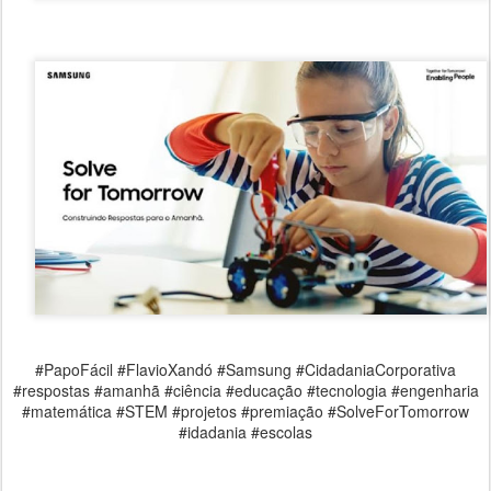
#PapoFácil #FlavioXandó #Samsung #CidadaniaCorporativa
#respostas #amanhã #ciência #educação #tecnologia #engenharia
#matemática #STEM #projetos #premiação #SolveForTomorrow
#idadania #escolas