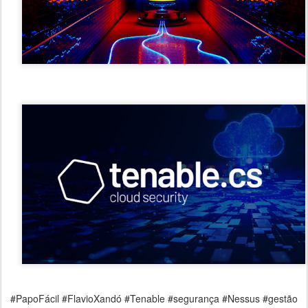
#PapoFácil #FlavioXandó #Tenable #segurança #Nessus #gestão