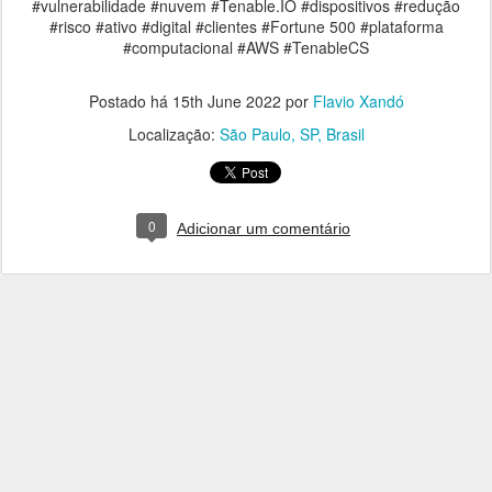
#vulnerabilidade #nuvem #Tenable.IO #dispositivos #redução
#risco #ativo #digital #clientes #Fortune 500 #plataforma
#computacional #AWS #TenableCS
Postado há
15th June 2022
por
Flavio Xandó
Localização:
São Paulo, SP, Brasil
0
Adicionar um comentário