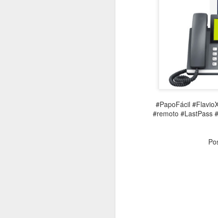
#1015 Red Hat destaca IA aberta e nuvem híbrida como pilares da inovação no Summit São Paulo 2025
#1014 IBM transforma experiência dos fãs brasileiros nos esportes com IA e parceria com a Ferrari F1
#PapoFácil #FlavioXandó #Tech
#1013 Samsung inaugura Business Experience Studio no Brasil com foco em soluções B2B inovadoras
#TransformaçãoDigital #Gest
#Governança #ProteçãoDeDado
#1012 Skyone conecta dados corporativos à AI com agilidade, governança e segurança integradas
#PapoFácil #Flavio
#1011 Samsung revela novas TVs Neo QLED 4K/8K, OLED e The Frame Pro otimizadas com Vision AI
Siga
Flavio 
#remoto #LastPass #
#1010 Lenovo reforça liderança global em PCs com portfólio para consumidor final impulsionado por IA
Po
#1009 HP lança o Welcome Center no México e traz plataforma que revoluciona experiência de trabalho
#1008 "OKTA Secures AI", no OKTANE, identidade é chave para proteger agentes de AI no mundo digital
#1007 NTT Data potencializa a IA, de agentes inteligentes a humanos aprimorados pela tecnologia
#1006 AMD acelera revolução dos IA PCs com Ryzen Threadripper 9000 e soluções para workstations