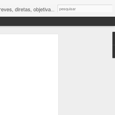
ves, diretas, objetivas.
ano
foram muito
tor humano.
 impactos da
e respostas
to caminham
e.