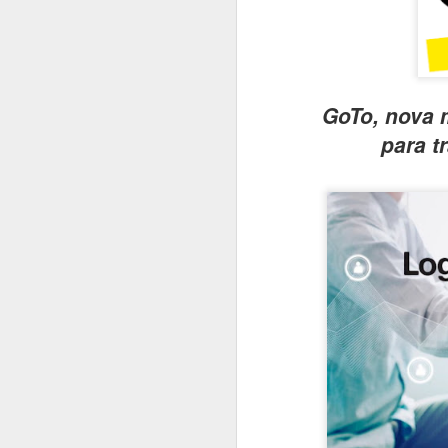
#1045 xFusion acelera no Brasil com IA, manufatura local e foco em infraestrutura crítica
#1044 Bain & Company revela pesquisa com tendências estratégicas do consumidor brasileiro
GoTo, nova 
#1043 Snowflake, plataforma que unifica dados e IA para transformar empresas impulsionando negócios
para t
#1042 PRAJÁ- JOVI V70 5G chega ao Brasil com câmera de 200MP, bateria de 7000mAh e produção nacional
#1041 AMD revela pesquisa sobre IA na educação e portfólio de soluções do data center ao estudante
#1040 JOVI apresenta o Y31, o rei da bateria com potência, resistência e inteligência no dia a dia
#1039 Accenture realiza o Rapadura Hack Lab, desafios de segurança em IA generativa para empresas
#1038 Intel Pro Day traz evoluções importantes nas soluções corporativas, processadores, GPUs e VPro
#1037 AUTOCOM 2026, a revolução digital que vai redefinir o futuro do varejo brasileiro
#1036 Eletrolar Show All Connected ganha escala e se torna hub latino-americano de bens duráveis