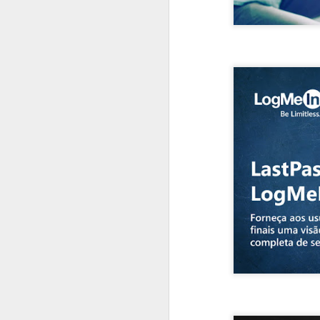
#1035 F5 e a guerra da IA, como a IA do bem enfrenta a IA do mal na era digital
#1034 Samsung revela avanços marcantes na chegada da linha Galaxy S26 e destaque para o Ultra
#1033 Adistec impulsiona crescimento com foco em cibersegurança, IA e novas parcerias
#1032 SAMSUNG apresenta Spatial Signage 3D no Brasil e redefine a sinalização digital imersiva
#1031 IBM Consulting impulsiona inovação com IA e Nuvem Híbrida para transformar negócios no Brasil
#1030 Widelabs arquitetura de IA aplicada, modelos e soluções avançadas para setores críticos
#1029 Tivit apresenta tendências tecnológicas essenciais para a competitividade empresarial em 2026
#1028 Evertec acelera inovação com IA, expansão no Brasil e liderança em tecnologia financeira
#1027 Datacrazy, plataforma democratiza dados, integra CRM e IA para impulsionar pequenos negócios
#1026 Cohesity, liderança global em segurança de dados, IA, parcerias estratégicas e resiliência cibernética