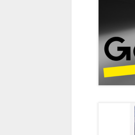
#1025 Mediatek avança em inovação com Dimensity, liderança global e forte investimento em P&D
#1024 PRAJÁ Samsung S25 Ultra e Zfold 7, uma super dupla, como escolher entre eles?
#1023 Qualcomm e Arklok impulsionam inovação em computação e IA com nova área e Hackathon LatAm
#1022 Samsung Solve for Tomorrow destaca projetos científicos de escolas públicas na 12ª edição
#1021 Vianews, 40 anos de história, inovação e puro jornalismo, Pedro Cadina conta tudo
#1020 Intel revela arquitetura Panther Lake, primeira plataforma de PC AI construída em 18A
#1019 Vertiv impulsiona modernização dos data centers bancários no Brasil movidos pela IA própria
#1018 Sinch aposta em IA e mensagens digitais para expandir atuação global com base forte no Brasil
#1017 Asus apresenta evoluída linha de notebooks corporativos com IA e robustez em destaque
#1016 Qlik expande portfólio de soluções e oferece serviços na sua nuvem no Brasil