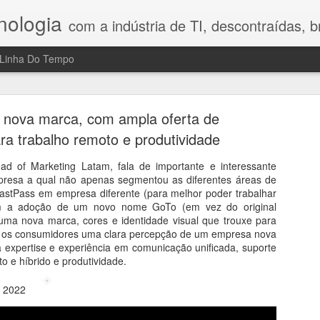
nologia
com a indústria de TI, descontraídas, bre
Linha Do Tempo
h Legal Advisory: riscos, tecnologia e o fator hum
no Direito Digital
 nova marca, com ampla oferta de
ra trabalho remoto e produtividade
compartilhou nesta conversa reflexões que gostei bastante porque 
a mostrou que o maior desafio da transformação digital ainda é o fa
d of Marketing Latam, fala de importante e interessante
 Digital, a profissionalização do combate aos crimes cibernéticos, os
presa a qual não apenas segmentou as diferentes áreas de
sidade de construir uma cultura de prevenção nas empresas. Em vez d
astPass em empresa diferente (para melhor poder trabalhar
ajudam a compreender por que segurança, tecnologia e comportamen
m a adoção de um novo nome GoTo (em vez do original
 reflexão e mostra que inovação exige, antes de tudo, responsabilidad
a nova marca, cores e identidade visual que trouxe para
ra os consumidores uma clara percepção de um empresa nova
 expertise e experiência em comunicação unificada, suporte
o e híbrido e produtividade.
e 2022