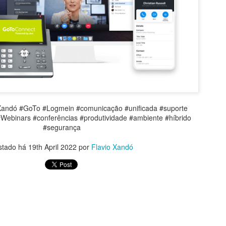
LegalAdvisory #DireitoDigital #SegurançaCibernética #InteligênciaArti
ãoDeRiscos #CrimesCibernéticos #FatorHumano #CulturaDeSeguranç
s #Compliance #Cibersegurança #Tecnologia #Conscientização #Pr
#Inovação #Empresas
Assista o último PapoFácil, clique
aqui
Xandó #GoTo #Logmein #comunicação #unificada #suporte
Xandó no LinkedIn
e fique por dentro de todas as novidades!
Webinars #conferências #produtividade #ambiente #híbrido
#segurança
stado há
19th April 2022
por
Flavio Xandó
Postado há
6 days ago
por
Flavio Xandó
Localização:
São Paulo, SP, Brasil