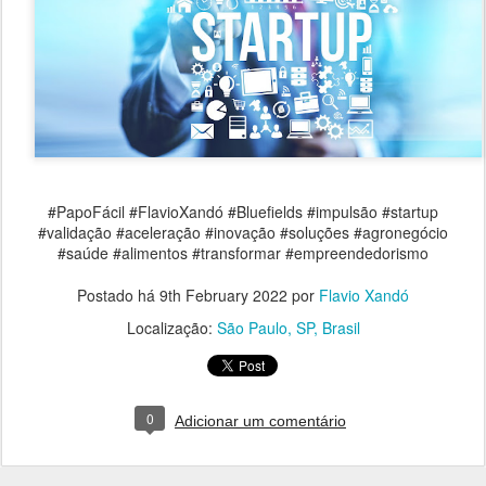
#PapoFácil #FlavioXandó #Bluefields #impulsão #startup
#validação #aceleração #inovação #soluções #agronegócio
#saúde #alimentos #transformar #empreendedorismo
Postado há
9th February 2022
por
Flavio Xandó
Localização:
São Paulo, SP, Brasil
0
Adicionar um comentário