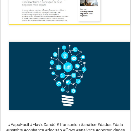
#PapoFácil #FlavioXandó #Transunion #análise #dados #data
#insights #confiança #decisão #Crivo #analytics #oportunidades