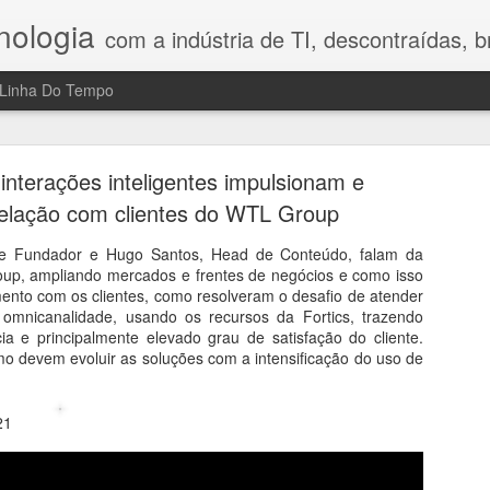
nologia
com a indústria de TI, descontraídas, bre
Linha Do Tempo
h Legal Advisory: riscos, tecnologia e o fator hum
no Direito Digital
 interações inteligentes impulsionam e
relação com clientes do WTL Group
compartilhou nesta conversa reflexões que gostei bastante porque 
a mostrou que o maior desafio da transformação digital ainda é o fa
e Fundador e Hugo Santos, Head de Conteúdo, falam da
 Digital, a profissionalização do combate aos crimes cibernéticos, os
p, ampliando mercados e frentes de negócios e como isso
sidade de construir uma cultura de prevenção nas empresas. Em vez d
ento com os clientes, como resolveram o desafio de atender
ajudam a compreender por que segurança, tecnologia e comportamen
l omnicanalidade, usando os recursos da Fortics, trazendo
 reflexão e mostra que inovação exige, antes de tudo, responsabilidad
ncia e principalmente elevado grau de satisfação do cliente.
 devem evoluir as soluções com a intensificação do uso de
2021