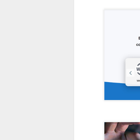
#1035 F5 e a guerra da IA, como a IA do bem enfrenta a IA do mal na era digital
#1034 Samsung revela avanços marcantes na chegada da linha Galaxy S26 e destaque para o Ultra
#1033 Adistec impulsiona crescimento com foco em cibersegurança, IA e novas parcerias
#1032 SAMSUNG apresenta Spatial Signage 3D no Brasil e redefine a sinalização digital imersiva
#1031 IBM Consulting impulsiona inovação com IA e Nuvem Híbrida para transformar negócios no Brasil
#1030 Widelabs arquitetura de IA aplicada, modelos e soluções avançadas para setores críticos
#1029 Tivit apresenta tendências tecnológicas essenciais para a competitividade empresarial em 2026
#1028 Evertec acelera inovação com IA, expansão no Brasil e liderança em tecnologia financeira
#1027 Datacrazy, plataforma democratiza dados, integra CRM e IA para impulsionar pequenos negócios
#1026 Cohesity, liderança global em segurança de dados, IA, parcerias estratégicas e resiliência cibernética