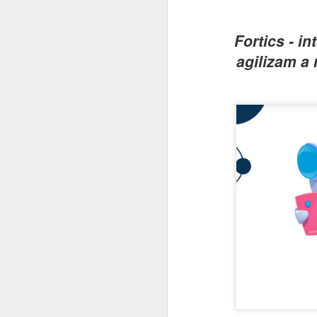
#1045 xFusion acelera no Brasil com IA, manufatura local e foco em infraestrutura crítica
Fortics - i
agilizam a
#1044 Bain & Company revela pesquisa com tendências estratégicas do consumidor brasileiro
#1043 Snowflake, plataforma que unifica dados e IA para transformar empresas impulsionando negócios
#1042 PRAJÁ- JOVI V70 5G chega ao Brasil com câmera de 200MP, bateria de 7000mAh e produção nacional
#1041 AMD revela pesquisa sobre IA na educação e portfólio de soluções do data center ao estudante
#1040 JOVI apresenta o Y31, o rei da bateria com potência, resistência e inteligência no dia a dia
#1039 Accenture realiza o Rapadura Hack Lab, desafios de segurança em IA generativa para empresas
#1038 Intel Pro Day traz evoluções importantes nas soluções corporativas, processadores, GPUs e VPro
#1037 AUTOCOM 2026, a revolução digital que vai redefinir o futuro do varejo brasileiro
#1036 Eletrolar Show All Connected ganha escala e se torna hub latino-americano de bens duráveis