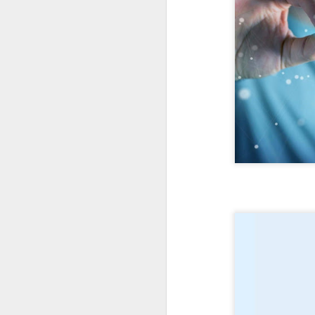
#1025 Mediatek avança em inovação com Dimensity, liderança global e forte investimento em P&D
#1024 PRAJÁ Samsung S25 Ultra e Zfold 7, uma super dupla, como escolher entre eles?
#1023 Qualcomm e Arklok impulsionam inovação em computação e IA com nova área e Hackathon LatAm
#1022 Samsung Solve for Tomorrow destaca projetos científicos de escolas públicas na 12ª edição
#1021 Vianews, 40 anos de história, inovação e puro jornalismo, Pedro Cadina conta tudo
#1020 Intel revela arquitetura Panther Lake, primeira plataforma de PC AI construída em 18A
#1019 Vertiv impulsiona modernização dos data centers bancários no Brasil movidos pela IA própria
#1018 Sinch aposta em IA e mensagens digitais para expandir atuação global com base forte no Brasil
#1017 Asus apresenta evoluída linha de notebooks corporativos com IA e robustez em destaque
#1016 Qlik expande portfólio de soluções e oferece serviços na sua nuvem no Brasil