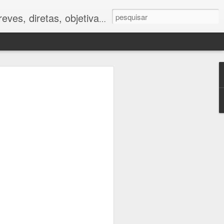
ves, diretas, objetivas.
ano
foram muito
tor humano.
 impactos da
e respostas
to caminham
e.