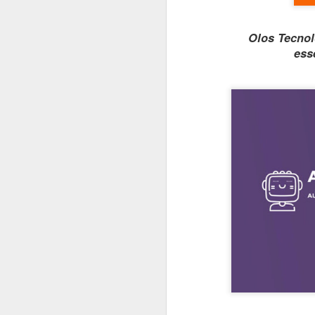
#1045 xFusion acelera no Brasil com IA, manufatura local e foco em infraestrutura crítica
Olos Tecnol
ess
#1044 Bain & Company revela pesquisa com tendências estratégicas do consumidor brasileiro
#1043 Snowflake, plataforma que unifica dados e IA para transformar empresas impulsionando negócios
#1042 PRAJÁ- JOVI V70 5G chega ao Brasil com câmera de 200MP, bateria de 7000mAh e produção nacional
#1041 AMD revela pesquisa sobre IA na educação e portfólio de soluções do data center ao estudante
#1040 JOVI apresenta o Y31, o rei da bateria com potência, resistência e inteligência no dia a dia
#1039 Accenture realiza o Rapadura Hack Lab, desafios de segurança em IA generativa para empresas
#1038 Intel Pro Day traz evoluções importantes nas soluções corporativas, processadores, GPUs e VPro
#1037 AUTOCOM 2026, a revolução digital que vai redefinir o futuro do varejo brasileiro
#1036 Eletrolar Show All Connected ganha escala e se torna hub latino-americano de bens duráveis