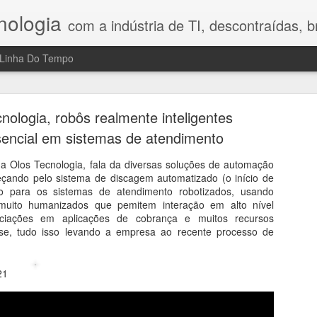
nologia
com a indústria de TI, descontraídas, bre
Linha Do Tempo
h Legal Advisory: riscos, tecnologia e o fator hum
no Direito Digital
nologia, robôs realmente inteligentes
sencial em sistemas de atendimento
compartilhou nesta conversa reflexões que gostei bastante porque 
a mostrou que o maior desafio da transformação digital ainda é o fa
a Olos Tecnologia, fala da diversas soluções de automação
 Digital, a profissionalização do combate aos crimes cibernéticos, os
çando pelo sistema de discagem automatizado (o início de
sidade de construir uma cultura de prevenção nas empresas. Em vez d
o para os sistemas de atendimento robotizados, usando
ajudam a compreender por que segurança, tecnologia e comportamen
al, muito humanizados que pemitem interação em alto nível
 reflexão e mostra que inovação exige, antes de tudo, responsabilidad
ociações em aplicações de cobrança e muitos recursos
ise, tudo isso levando a empresa ao recente processo de
2021