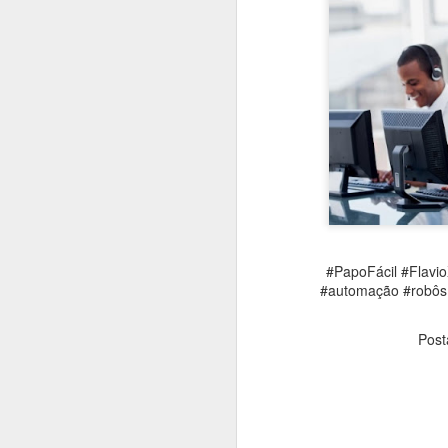
#1025 Mediatek avança em inovação com Dimensity, liderança global e forte investimento em P&D
#1024 PRAJÁ Samsung S25 Ultra e Zfold 7, uma super dupla, como escolher entre eles?
#1023 Qualcomm e Arklok impulsionam inovação em computação e IA com nova área e Hackathon LatAm
#1022 Samsung Solve for Tomorrow destaca projetos científicos de escolas públicas na 12ª edição
#1021 Vianews, 40 anos de história, inovação e puro jornalismo, Pedro Cadina conta tudo
#1020 Intel revela arquitetura Panther Lake, primeira plataforma de PC AI construída em 18A
#PapoFácil #Flavio
#automação #robôs #
#1019 Vertiv impulsiona modernização dos data centers bancários no Brasil movidos pela IA própria
Post
#1018 Sinch aposta em IA e mensagens digitais para expandir atuação global com base forte no Brasil
#1017 Asus apresenta evoluída linha de notebooks corporativos com IA e robustez em destaque
#1016 Qlik expande portfólio de soluções e oferece serviços na sua nuvem no Brasil