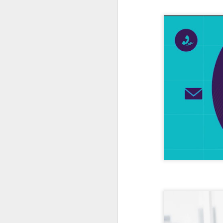
#1035 F5 e a guerra da IA, como a IA do bem enfrenta a IA do mal na era digital
#1034 Samsung revela avanços marcantes na chegada da linha Galaxy S26 e destaque para o Ultra
#1033 Adistec impulsiona crescimento com foco em cibersegurança, IA e novas parcerias
#1032 SAMSUNG apresenta Spatial Signage 3D no Brasil e redefine a sinalização digital imersiva
#1031 IBM Consulting impulsiona inovação com IA e Nuvem Híbrida para transformar negócios no Brasil
#1030 Widelabs arquitetura de IA aplicada, modelos e soluções avançadas para setores críticos
#1029 Tivit apresenta tendências tecnológicas essenciais para a competitividade empresarial em 2026
#1028 Evertec acelera inovação com IA, expansão no Brasil e liderança em tecnologia financeira
#1027 Datacrazy, plataforma democratiza dados, integra CRM e IA para impulsionar pequenos negócios
#1026 Cohesity, liderança global em segurança de dados, IA, parcerias estratégicas e resiliência cibernética