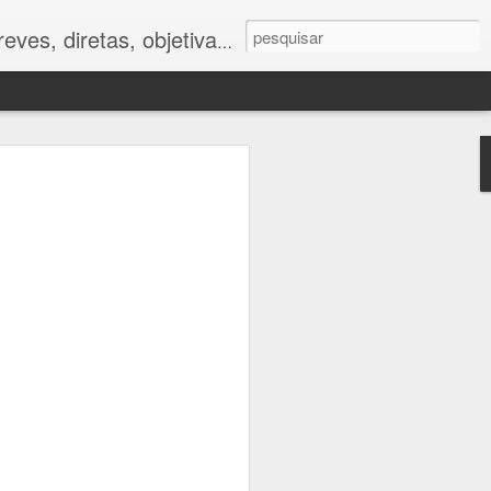
ves, diretas, objetivas.
ano
foram muito
tor humano.
 impactos da
e respostas
to caminham
e.