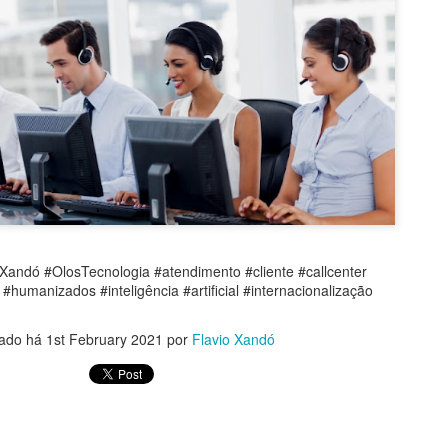
Xandó #OlosTecnologia #atendimento #cliente #callcenter
humanizados #inteligência #artificial #internacionalização
ado há
1st February 2021
por
Flavio Xandó