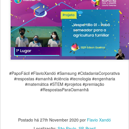
#PapoFácil #FlavioXandó #Samsung #CidadaniaCorporativa
#respostas #amanhã #ciência #tecnologia #engenharia
#matemática #STEM #projetos #premiação
#RespostasParaOamanhã
Postado há
27th November 2020
por
Flavio Xandó
Localização:
São Paulo, SP, Brasil