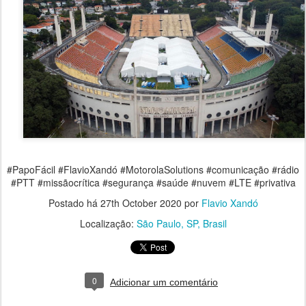
#PapoFácil #FlavioXandó #MotorolaSolutions #comunicação #rádio
#PTT #missãocrítica #segurança #saúde #nuvem #LTE #privativa
Postado há
27th October 2020
por
Flavio Xandó
Localização:
São Paulo, SP, Brasil
0
Adicionar um comentário