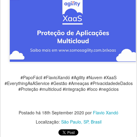
#PapoFácil #FlavioXandó #Agility #Nuvem #XaaS
#EverythingAsAService #Gestão #Ameaças #PrivacidadedeDados
#Proteção #multicloud #integração #foco #negócios
Postado há
18th September 2020
por
Flavio Xandó
Localização:
São Paulo, SP, Brasil