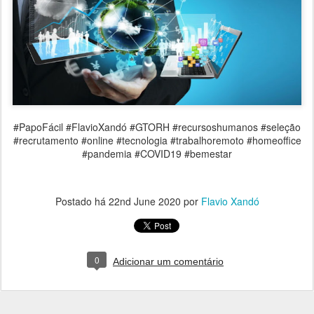
#PapoFácil #FlavioXandó #GTORH #recursoshumanos #seleção
#recrutamento #online #tecnologia #trabalhoremoto #homeoffice
#pandemia #COVID19 #bemestar
Postado há
22nd June 2020
por
Flavio Xandó
0
Adicionar um comentário