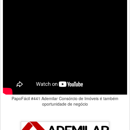
PapoFácil #441 Ademilar Consórcio de Imóveis é também
oportunidade de negócio