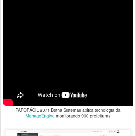
PAPOFÁCIL #371 Betha Sistemas aplica tecnologia da
ManageEngine
monitorando 900 prefeituras