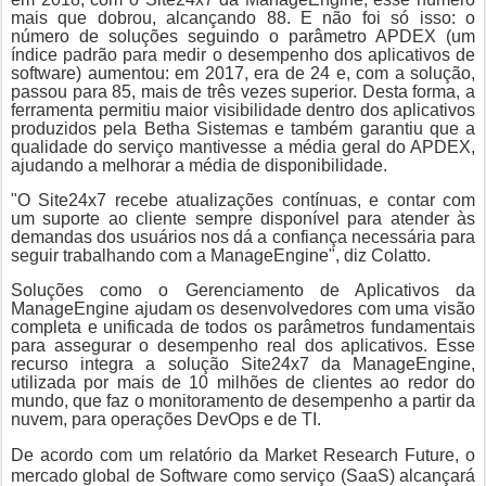
mais que dobrou, alcançando 88. E não foi só isso: o
número de soluções seguindo o parâmetro APDEX (um
índice padrão para medir o desempenho dos aplicativos de
software) aumentou: em 2017, era de 24 e, com a solução,
passou para 85, mais de três vezes superior. Desta forma, a
ferramenta permitiu maior visibilidade dentro dos aplicativos
produzidos pela Betha Sistemas e também garantiu que a
qualidade do serviço mantivesse a média geral do APDEX,
ajudando a melhorar a média de disponibilidade.
"O Site24x7 recebe atualizações contínuas, e contar com
um suporte ao cliente sempre disponível para atender às
demandas dos usuários nos dá a confiança necessária para
seguir trabalhando com a ManageEngine", diz Colatto.
Soluções como o Gerenciamento de Aplicativos da
ManageEngine ajudam os desenvolvedores com uma visão
completa e unificada de todos os parâmetros fundamentais
para assegurar o desempenho real dos aplicativos. Esse
recurso integra a solução Site24x7 da ManageEngine,
utilizada por mais de 10 milhões de clientes ao redor do
mundo, que faz o monitoramento de desempenho a partir da
nuvem, para operações DevOps e de TI.
De acordo com um relatório da Market Research Future, o
mercado global de Software como serviço (SaaS) alcançará