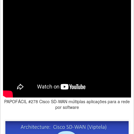
PAPOFÁCIL #278 Cisco SD-WAN múltiplas aplicações para a rede
por software