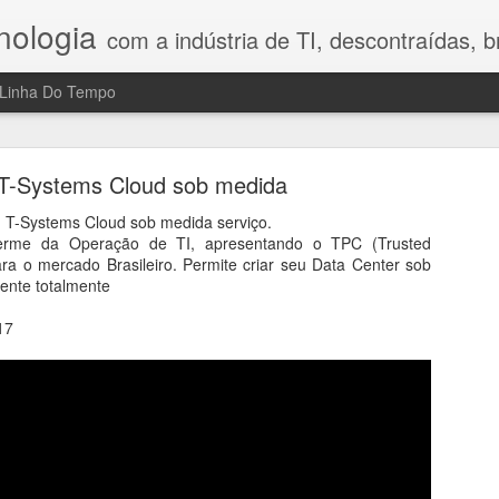
nologia
com a indústria de TI, descontraídas, bre
Linha Do Tempo
h Legal Advisory: riscos, tecnologia e o fator hum
no Direito Digital
T-Systems Cloud sob medida
T-Systems Cloud sob medida serviço.
compartilhou nesta conversa reflexões que gostei bastante porque 
erme da Operação de TI, apresentando o TPC (Trusted
a mostrou que o maior desafio da transformação digital ainda é o fa
para o mercado Brasileiro. Permite criar seu Data Center sob
 Digital, a profissionalização do combate aos crimes cibernéticos, os
nte totalmente
sidade de construir uma cultura de prevenção nas empresas. Em vez d
ajudam a compreender por que segurança, tecnologia e comportamen
17
 reflexão e mostra que inovação exige, antes de tudo, responsabilidad