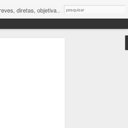
ves, diretas, objetivas.
ano
foram muito
tor humano.
 impactos da
e respostas
to caminham
e.