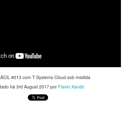
CIL #013 com T-Systems Cloud sob medida
tado há
3rd August 2017
por
Flavio Xandó
egal Advisory: riscos, tecnologia e o fator 
no Direito Digital