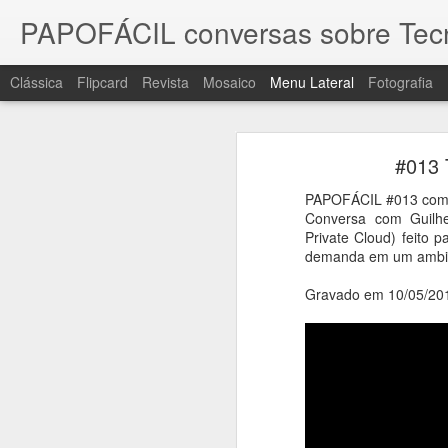
PAPOFÁCIL conversas sobre Tec
Clássica
Flipcard
Revista
Mosaico
Menu Lateral
Fotografia
#1063 Gisele Truzzi, Tech Legal Advisory: riscos, tecnologia e o fator humano no Direito Digital
#1063 Gisele Truzzi, Tec
#013 
#1062 Docusign, contratos inteligentes, menos riscos e decisões mais rápidas na gestão das empresas
PAPOFÁCIL #013 com 
Gisele Truzzi, CEO e Fundadora, 
#1061 Asus Business une durabilidade, segurança e inteligência artificial para impulsionar empresas
Conversa com Guilh
além das leis e da tecnologia. El
Private Cloud) feito 
Falamos sobre a evolução do Direito
demanda em um ambie
#1060 PRAJÁ - Samsung Galaxy Watch 8, uma evoluída, longa e ótima experiência
1
inteligência artificial e a neces
prontas, surgiram reflexões que 
Gravado em 10/05/20
juntos. Uma conversa que convida à
#1059 Linkedin celebra 100 milhões de usuários no Brasil e amplia acesso a cursos gratuitos
Gravado dia 21 de julho de 2026
#1058 Qualcomm amplia atuação e mostra como IA de borda vai redefinir conectividade e inovação
#1057 Cisco amplia soluções para escalar IA, Edge, segurança e infraestrutura industrial
#1056 Gartner destaca pilares, previsões e tendências que vão redefinir IA e Data & Analytics