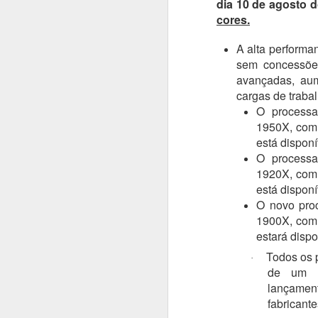
dia 10 de agosto 
cores.
#1025 Mediatek avança em inovação com Dimensity, liderança global e forte investimento em P&D
A alta performa
#1024 PRAJÁ Samsung S25 Ultra e Zfold 7, uma super dupla, como escolher entre eles?
sem concessõe
avançadas, aum
#1023 Qualcomm e Arklok impulsionam inovação em computação e IA com nova área e Hackathon LatAm
cargas de traba
O processa
#1022 Samsung Solve for Tomorrow destaca projetos científicos de escolas públicas na 12ª edição
1950X, com 
está dispon
#1021 Vianews, 40 anos de história, inovação e puro jornalismo, Pedro Cadina conta tudo
O processa
1920X, com 
está dispon
#1020 Intel revela arquitetura Panther Lake, primeira plataforma de PC AI construída em 18A
O novo proc
1900X, com 
#1019 Vertiv impulsiona modernização dos data centers bancários no Brasil movidos pela IA própria
estará dispo
#1018 Sinch aposta em IA e mensagens digitais para expandir atuação global com base forte no Brasil
Todos os 
·
de um e
#1017 Asus apresenta evoluída linha de notebooks corporativos com IA e robustez em destaque
lançamen
fabricant
#1016 Qlik expande portfólio de soluções e oferece serviços na sua nuvem no Brasil