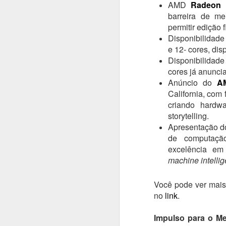
AMD
Radeon 
barreira de m
#1035 F5 e a guerra da IA, como a IA do bem enfrenta a IA do mal na era digital
permitir edição 
Disponibilidad
#1034 Samsung revela avanços marcantes na chegada da linha Galaxy S26 e destaque para o Ultra
e 12- cores, dis
Disponibilidad
#1033 Adistec impulsiona crescimento com foco em cibersegurança, IA e novas parcerias
cores já anunci
Anúncio do
A
#1032 SAMSUNG apresenta Spatial Signage 3D no Brasil e redefine a sinalização digital imersiva
California, com
criando hardw
#1031 IBM Consulting impulsiona inovação com IA e Nuvem Híbrida para transformar negócios no Brasil
storytelling.
Apresentação 
#1030 Widelabs arquitetura de IA aplicada, modelos e soluções avançadas para setores críticos
de computaçã
excelência em
#1029 Tivit apresenta tendências tecnológicas essenciais para a competitividade empresarial em 2026
machine intelli
#1028 Evertec acelera inovação com IA, expansão no Brasil e liderança em tecnologia financeira
Você pode ver mais
no
link
.
#1027 Datacrazy, plataforma democratiza dados, integra CRM e IA para impulsionar pequenos negócios
Impulso para o Me
#1026 Cohesity, liderança global em segurança de dados, IA, parcerias estratégicas e resiliência cibernética