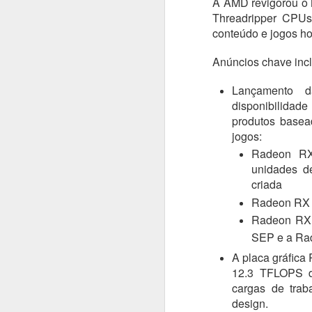
A AMD revigorou o
Threadripper CPUs
#1045 xFusion acelera no Brasil com IA, manufatura local e foco em infraestrutura crítica
conteúdo e jogos h
#1044 Bain & Company revela pesquisa com tendências estratégicas do consumidor brasileiro
Anúncios chave inc
#1043 Snowflake, plataforma que unifica dados e IA para transformar empresas impulsionando negócios
Lançamento 
disponibilidad
#1042 PRAJÁ- JOVI V70 5G chega ao Brasil com câmera de 200MP, bateria de 7000mAh e produção nacional
produtos basea
jogos:
#1041 AMD revela pesquisa sobre IA na educação e portfólio de soluções do data center ao estudante
Radeon R
unidades d
#1040 JOVI apresenta o Y31, o rei da bateria com potência, resistência e inteligência no dia a dia
criada
Radeon RX
#1039 Accenture realiza o Rapadura Hack Lab, desafios de segurança em IA generativa para empresas
Radeon RX
SEP e a R
#1038 Intel Pro Day traz evoluções importantes nas soluções corporativas, processadores, GPUs e VPro
A placa gráfica
12.3 TFLOPS d
#1037 AUTOCOM 2026, a revolução digital que vai redefinir o futuro do varejo brasileiro
cargas de trab
design.
#1036 Eletrolar Show All Connected ganha escala e se torna hub latino-americano de bens duráveis