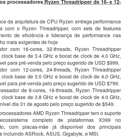
dos processadores
Ryzen Threadripper de 16- e 12-
nce da arquitetura de CPU Ryzen entrega performance
s com o Ryzen Threadripper, com sets de features
ento de eficiência e liderança de performance nas
lho mais exigentes de hoje
dor com 16-cores, 32-threads, Ryzen Threadripper
clock base de 3.4 GHz e boost de clock de 4.0 GHz,
ível para pré-venda pelo preço sugerido de USD $999.
dor com 12-cores, 24-threads, Ryzen Threadripper
clock base de 3.5 GHz e boost de clock de 4.0 GHz,
ível para pré-venda pelo preço sugerido de USD $799.
essador de 8-cores, 16-threads, Ryzen Threadripper
clock base de 3.8 GHz e boost de clock de 4.0 GHz,
nível dia 31 de agosto pelo preço sugerido de $549.
processadores AMD Ryzen Threadripper tem o suporte
cossistema completo de plataformas X399 no
to, com placas-mãe já disponível dos principais
es incluindo ASRock, ASUS, Gigabyte, e MSI.