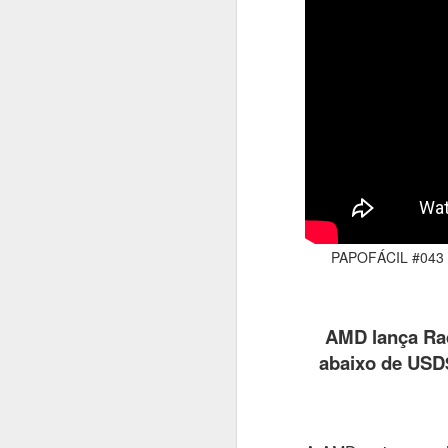
#1055 Kearney combina visão global e execução local para acelerar a transformação de negócios
#1054 Amazon Quick , agentes de IA trabalhando por você e para você, simples e muito poderoso
#1053 Rimini Street moderniza o ERP com IA, suporte avançado e mais valor para o negócio
#1052 SonicWall alerta, falhas básicas (7 erros críticos) ampliam ataques a Web, VoIP e IoT em 2026
#1051 NetSuite traz avanços em IA para impulsionar eficiência e crescimento das empresas no Brasil
PAPOFÁCIL #043 
#1050 SAMSUNG Odyssey OLED G5 amplia acesso ao gamer com alto desempenho e recursos inteligentes
#1049 Qualcomm impulsiona startups para criar soluções de IA embarcada e inovação na América Latina
AMD lança Ra
#1048 SUSE impulsiona a infraestrutura, inovação aberta e soberania digital no evento SUSECON 2026
abaixo de USD$
Gisele Truzzi, Tech L
#1047 Proofpoint amplia expertise em segurança protegendo pessoas, dados e fluxos de IA nas empresas
#1046 Conversys, a ponte global para ambientes digitais seguros, conectados e preparados para o futuro