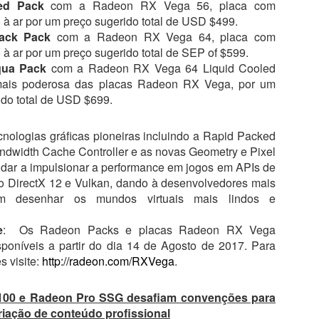
ed Pack
com a Radeon RX Vega 56, placa com
o à ar por um preço sugerido total de USD $499.
ack Pack
com a Radeon RX Vega 64, placa com
 à ar por um preço sugerido total de SEP of $599.
ua Pack
com a Radeon RX Vega 64 Liquid Cooled
 mais poderosa das placas Radeon RX Vega, por um
ido total de USD $699.
0
Adicionar um comentário
cnologias gráficas pioneiras incluindo a Rapid Packed
ndwidth Cache Controller e as novas Geometry e Pixel
udar a impulsionar a performance em jogos em APIs de
o DirectX 12 e Vulkan, dando à desenvolvedores mais
 em desenhar os mundos virtuais mais lindos e
e
: Os Radeon Packs e placas Radeon RX Vega
poníveis a partir do dia 14 de Agosto de 2017. Para
s visite:
http://radeon.com/RXVega
.
00 e Radeon Pro SSG desafiam convenções para
criação de conteúdo profissional