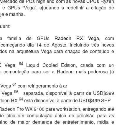
 Mercado de PCs high end com as novas CPUs Ryzen
 e GPUs “Vega”, ajudando a redefinir a criação de
oje e manhã.
luem:
da família de GPUs
Radeon RX Vega
, com
e começando dia 14 de Agosto, incluindo três novos
dos na arquitetura Vega para criação de conteúdo e
64
X Vega
Liquid Cooled Edition, criada com 64
e computação para ser a Radeon mais poderosa já
64
 Vega
com refrigeramento à ar
56
 Vega
separada, disponível à partir de USD$399
64
adeon RX
está disponível à partir de USD$499 SEP
 Radeon Pro WX 9100 para workstation, entregando até
e pico em computação única de precisão para as
alho de maior demanda de entretenimento, mídia e