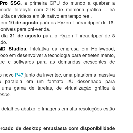
Pro SSG
,
a primeira GPU do mundo a quebrar a
emória terabyte com 2TB de memória gráfica – irá
fluída de vídeos em 8k nativo em tempo real.
e em
10 de agosto
para os Ryzen Threadripper de 16-
poníveis para pré-venda.
e dia
31 de agosto
para o Ryzen Threadripper de 8
ado.
MD Studios
, iniciativa da empresa em Hollywood,
 foco em desenvolver a tecnologia para entretenimento,
are e softwares para as demandas crescentes de
do novo
P47
junto da Inventec, uma plataforma massiva
o paralela em um formato 2U desenhado para
 uma gama de tarefas, de virtualização gráfica à
gence
.
 detalhes abaixo, e imagens em alta resoluções estão
rcado de desktop entusiasta com disponibilidade