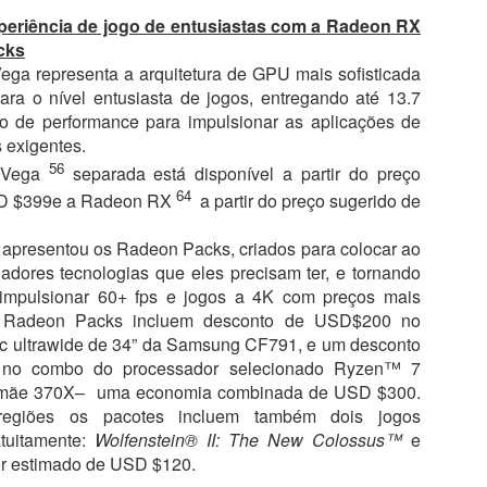
periência de jogo de entusiastas com a Radeon RX
cks
ga representa a arquitetura de GPU mais sofisticada
ra o nível entusiasta de jogos, entregando até 13.7
 de performance para impulsionar as aplicações de
LegalAdvisory #DireitoDigital #SegurançaCibernética #InteligênciaArti
 exigentes.
ãoDeRiscos #CrimesCibernéticos #FatorHumano #CulturaDeSeguranç
s #Compliance #Cibersegurança #Tecnologia #Conscientização #Pr
56
 Vega
separada está disponível a partir do preço
#Inovação #Empresas
64
SD $399e a Radeon RX
a partir do preço sugerido de
Assista o último PapoFácil, clique
aqui
Xandó no LinkedIn
e fique por dentro de todas as novidades!
presentou os Radeon Packs, criados para colocar ao
adores tecnologias que eles precisam ter, e tornando
impulsionar 60+ fps e jogos a 4K com preços mais
s Radeon Packs incluem desconto de USD$200 no
nc ultrawide de 34” da Samsung CF791, e um desconto
no combo do processador selecionado Ryzen™ 7
Postado há
1 week ago
por
Flavio Xandó
 mãe 370X– uma economia combinada de USD $300.
egiões os pacotes incluem também dois jogos
Localização:
São Paulo, SP, Brasil
tuitamente:
Wolfenstein® II: The New Colossus™
e
or estimado de USD $120.