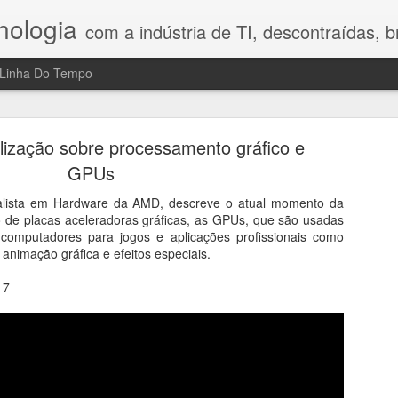
nologia
com a indústria de TI, descontraídas, bre
Linha Do Tempo
h Legal Advisory: riscos, tecnologia e o fator hum
no Direito Digital
ização sobre processamento gráfico e
GPUs
compartilhou nesta conversa reflexões que gostei bastante porque 
a mostrou que o maior desafio da transformação digital ainda é o fa
ialista em Hardware da AMD, descreve o atual momento da
 Digital, a profissionalização do combate aos crimes cibernéticos, os
de placas aceleradoras gráficas, as GPUs, que são usadas
sidade de construir uma cultura de prevenção nas empresas. Em vez d
 computadores para jogos e aplicações profissionais como
ajudam a compreender por que segurança, tecnologia e comportamen
animação gráfica e efeitos especiais.
 reflexão e mostra que inovação exige, antes de tudo, responsabilidad
17