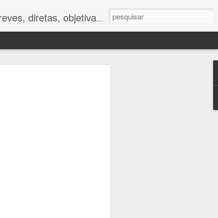
ves, diretas, objetivas.
ano
foram muito
tor humano.
 impactos da
e respostas
to caminham
e.